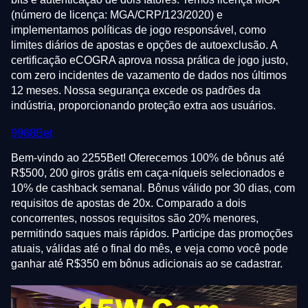
(número de licença: MGA/CRP/123/2020) e
implementamos políticas de jogo responsável, como
limites diários de apostas e opções de autoexclusão. A
certificação eCOGRA aprova nossa prática de jogo justo,
com zero incidentes de vazamento de dados nos últimos
12 meses. Nossa segurança excede os padrões da
indústria, proporcionando proteção extra aos usuários.
9988Bet
Bem-vindo ao 2255Bet! Oferecemos 100% de bônus até
R$500, 200 giros grátis em caça-níqueis selecionados e
10% de cashback semanal. Bônus válido por 30 dias, com
requisitos de apostas de 20x. Comparado a dois
concorrentes, nossos requisitos são 20% menores,
permitindo saques mais rápidos. Participe das promoções
atuais, válidas até o final do mês, e veja como você pode
ganhar até R$350 em bônus adicionais ao se cadastrar.