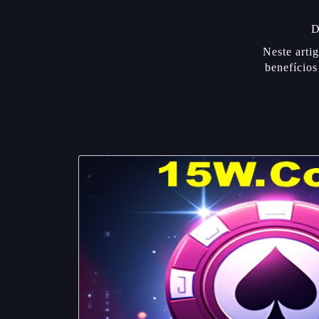
D
Neste arti
benefícios