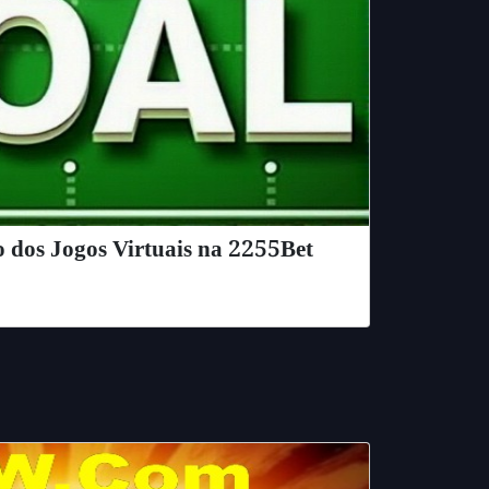
dos Jogos Virtuais na 2255Bet