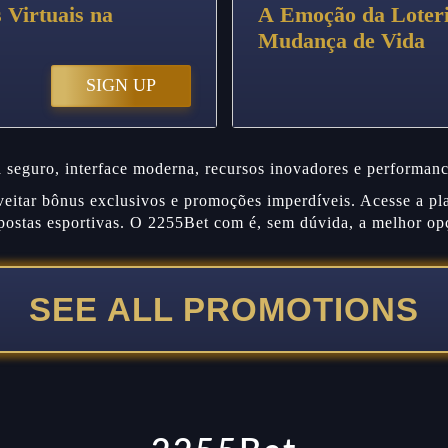
Virtuais na
A Emoção da Loter
Mudança de Vida
SIGN UP
 seguro, interface moderna, recursos inovadores e performanc
itar bônus exclusivos e promoções imperdíveis. Acesse a pla
apostas esportivas. O 2255Bet com​ é, sem dúvida, a melhor op
SEE ALL PROMOTIONS