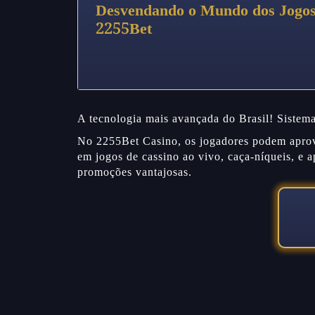
Desvendando o Mundo dos Jogos 
2255Bet
A tecnologia mais avançada do Brasil! Sistema
No 2255Bet Casino, os jogadores podem aprove
em jogos de cassino ao vivo, caça-níqueis, e 
promoções vantajosas.