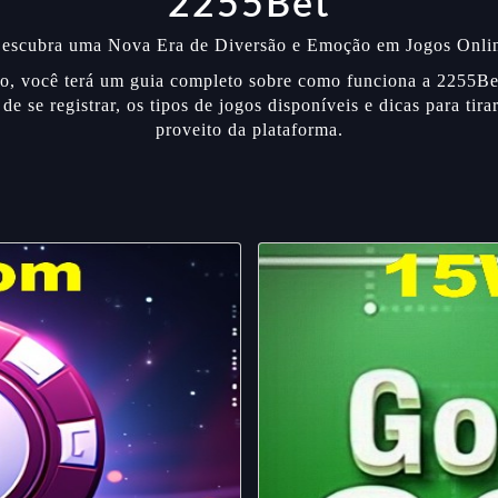
2255Bet
escubra uma Nova Era de Diversão e Emoção em Jogos Onli
go, você terá um guia completo sobre como funciona a 2255Bet
 de se registrar, os tipos de jogos disponíveis e dicas para tir
proveito da plataforma.