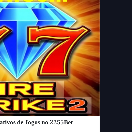
ativos de Jogos no 2255Bet