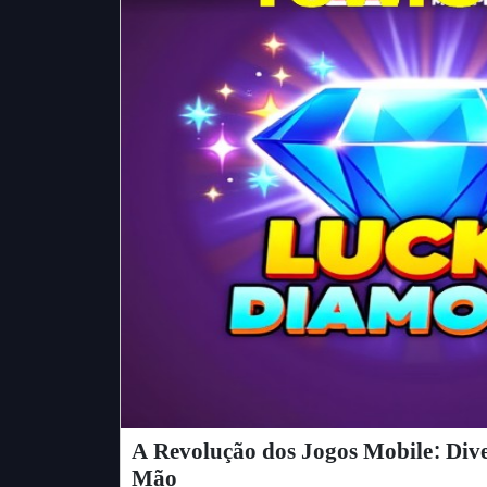
A Revolução dos Jogos Mobile: Div
Mão