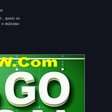
ne
 , quais os
ar o máximo