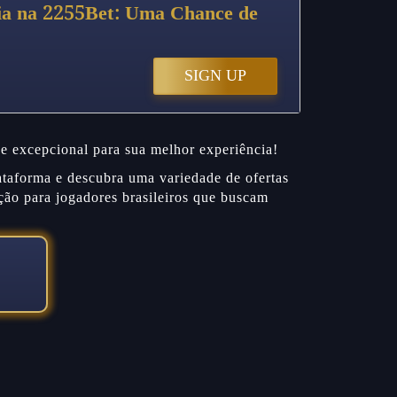
ia na 2255Bet: Uma Chance de
SIGN UP
e excepcional para sua melhor experiência!
taforma e descubra uma variedade de ofertas
ção para jogadores brasileiros que buscam