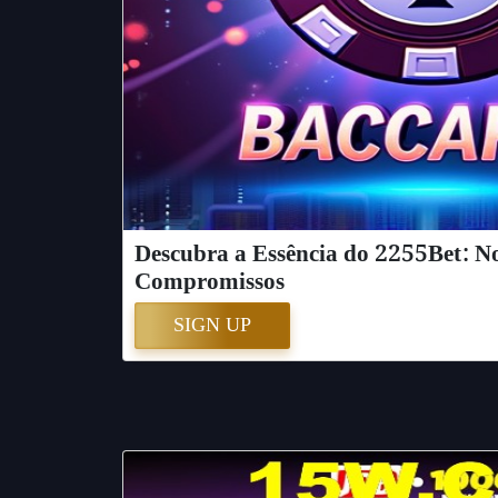
Descubra a Essência do 2255Bet: No
Compromissos
SIGN UP