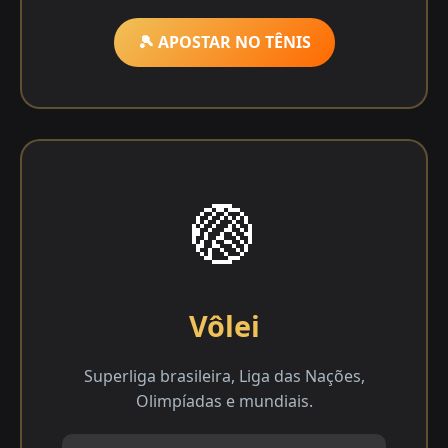
🎾 APOSTAR NO TÊNIS
🏐
Vôlei
Superliga brasileira, Liga das Nações,
Olimpíadas e mundiais.