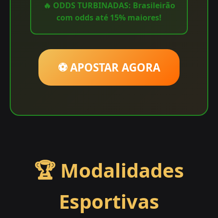
🔥
ODDS TURBINADAS:
Brasileirão
com odds até 15% maiores!
⚽ APOSTAR AGORA
🏆 Modalidades
Esportivas