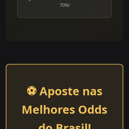
70%!
⚽ Aposte nas
Melhores Odds
do Brasil!