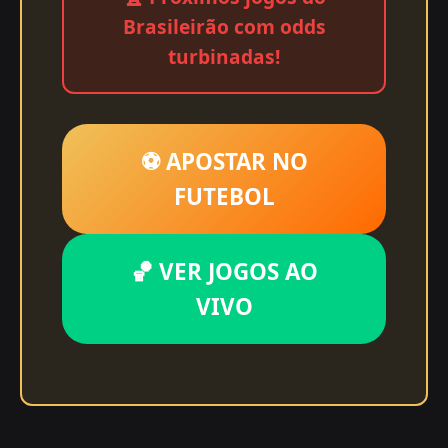
Brasileirão com odds
turbinadas!
⚽ APOSTAR NO
FUTEBOL
🏀 VER JOGOS AO
VIVO