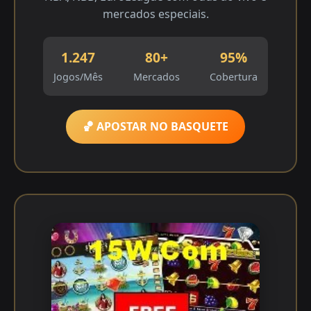
mercados especiais.
1.247
80+
95%
Jogos/Mês
Mercados
Cobertura
🏀 APOSTAR NO BASQUETE