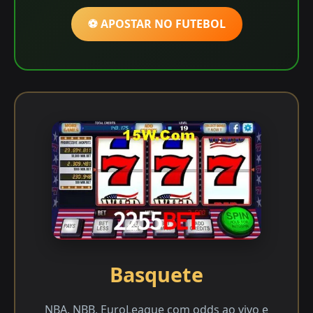
⚽ APOSTAR NO FUTEBOL
Basquete
NBA, NBB, EuroLeague com odds ao vivo e