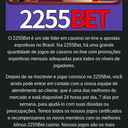
O 2255Bet é um site líder em cassino on-line e apostas
esportivas no Brasil. Na 2255Bet, há uma grande
quantidade de jogos de cassino on-line com promoções
esportivas mensais adequadas para todos os níveis de
jogadores.
Depois de se inscrever e jogar conosco no 2255Bet, você
ainda pode entrar em contato com a nossa equipe de
atendimento ao cliente, que é uma das melhores do
mercado e está disponível 24 horas por dia, 7 dias por
semana, para ajudá-lo com suas dúvidas ou
preocupações. Temos todos os nossos jogos certificados
e recompensamos os novos membros com os melhores
bônus 2255Bet casino. Nossos jogos são os mais