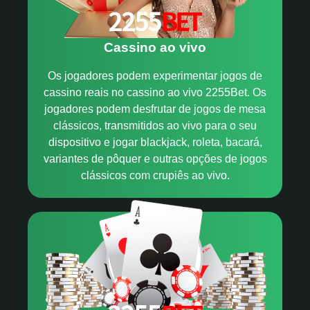
Cassino ao vivo
Os jogadores podem experimentar jogos de
cassino reais no cassino ao vivo 2255Bet. Os
jogadores podem desfrutar de jogos de mesa
clássicos, transmitidos ao vivo para o seu
dispositivo e jogar blackjack, roleta, bacará,
variantes de pôquer e outras opções de jogos
clássicos com crupiês ao vivo.