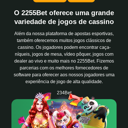
O 2255Bet oferece uma grande
variedade de jogos de cassino
Além da nossa plataforma de apostas esportivas,
também oferecemos muitos jogos clássicos de
cassino. Os jogadores podem encontrar caça-
níqueis, jogos de mesa, vídeo pôquer, jogos com
dealer ao vivo e muito mais no 2255Bet. Fizemos
parcerias com os melhores fornecedores de
software para oferecer aos nossos jogadores uma
experiência de jogo de alta qualidade.
234Bet