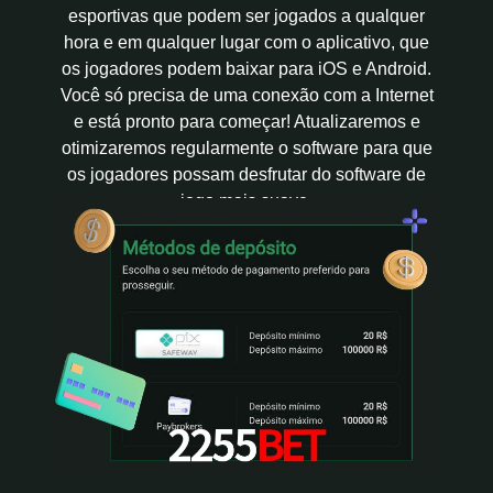
esportivas que podem ser jogados a qualquer
hora e em qualquer lugar com o aplicativo, que
os jogadores podem baixar para iOS e Android.
Você só precisa de uma conexão com a Internet
e está pronto para começar! Atualizaremos e
otimizaremos regularmente o software para que
os jogadores possam desfrutar do software de
jogo mais suave.