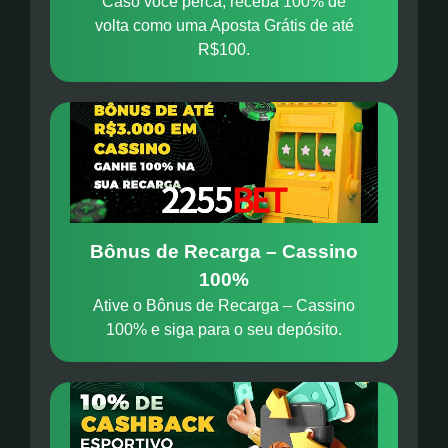
Caso você perca, receba 100% de
volta como uma Aposta Grátis de até
R$100.
Bônus de Recarga – Cassino
100%
Ative o Bônus de Recarga – Cassino
100% e siga para o seu depósito.