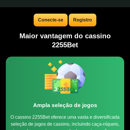
Conecte-se
Registro
Maior vantagem do cassino
2255Bet
Ampla seleção de jogos
O cassino 2255Bet oferece uma vasta e diversificada
seleção de jogos de cassino, incluindo caça-níqueis,