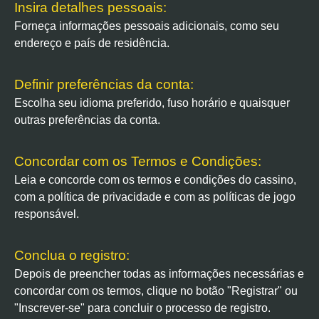
Insira detalhes pessoais:
Forneça informações pessoais adicionais, como seu
endereço e país de residência.
Definir preferências da conta:
Escolha seu idioma preferido, fuso horário e quaisquer
outras preferências da conta.
Concordar com os Termos e Condições:
Leia e concorde com os termos e condições do cassino,
com a política de privacidade e com as políticas de jogo
responsável.
Conclua o registro:
Depois de preencher todas as informações necessárias e
concordar com os termos, clique no botão "Registrar" ou
"Inscrever-se" para concluir o processo de registro.