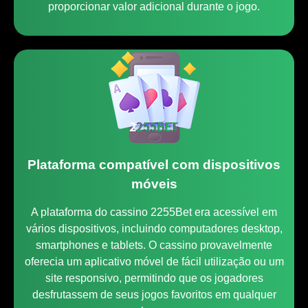
proporcionar valor adicional durante o jogo.
Plataforma compatível com dispositivos
móveis
A plataforma do cassino 2255Bet era acessível em
vários dispositivos, incluindo computadores desktop,
smartphones e tablets. O cassino provavelmente
oferecia um aplicativo móvel de fácil utilização ou um
site responsivo, permitindo que os jogadores
desfrutassem de seus jogos favoritos em qualquer