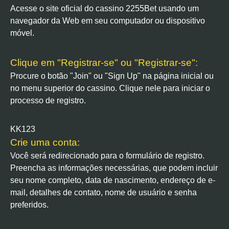
Acesse o site oficial do cassino 2255Bet usando um
navegador da Web em seu computador ou dispositivo
móvel.
Clique em "Registrar-se" ou "Registrar-se":
Procure o botão "Join" ou "Sign Up" na página inicial ou
no menu superior do cassino. Clique nele para iniciar o
processo de registro.
KK123
Crie uma conta:
Você será redirecionado para o formulário de registro.
Preencha as informações necessárias, que podem incluir
seu nome completo, data de nascimento, endereço de e-
mail, detalhes de contato, nome de usuário e senha
preferidos.