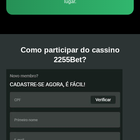
lugar.
Como participar do cassino
2255Bet?