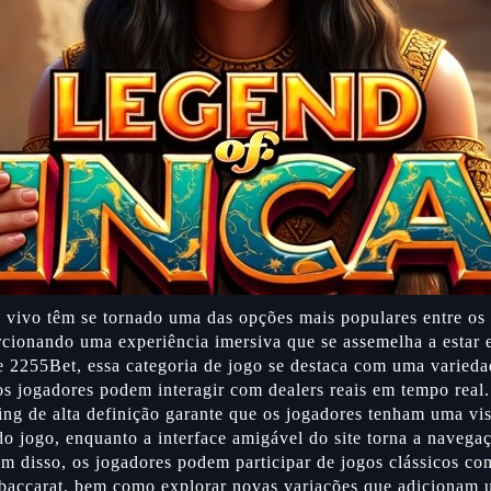
 vivo têm se tornado uma das opções mais populares entre os
rcionando uma experiência imersiva que se assemelha a estar
te 2255Bet, essa categoria de jogo se destaca com uma varied
os jogadores podem interagir com dealers reais em tempo real.
ing de alta definição garante que os jogadores tenham uma vis
o jogo, enquanto a interface amigável do site torna a navega
lém disso, os jogadores podem participar de jogos clássicos co
 baccarat, bem como explorar novas variações que adicionam