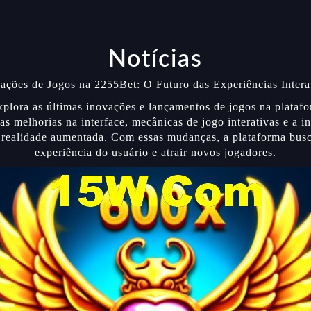
Notícias
ações de Jogos na 2255Bet: O Futuro das Experiências Intera
explora as últimas inovações e lançamentos de jogos na plataf
as melhorias na interface, mecânicas de jogo interativas e a i
 realidade aumentada. Com essas mudanças, a plataforma busc
experiência do usuário e atrair novos jogadores.