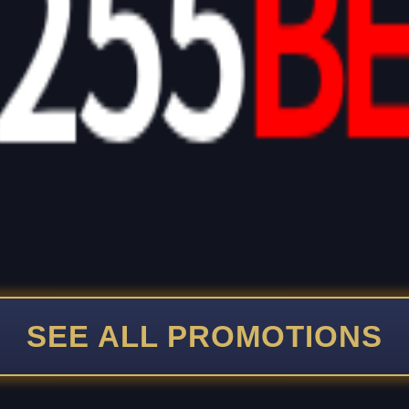
SEE ALL PROMOTIONS