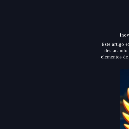
Inov
Este artigo 
destacando 
elementos de