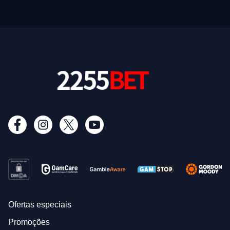
Ofertas especiais
Promoções