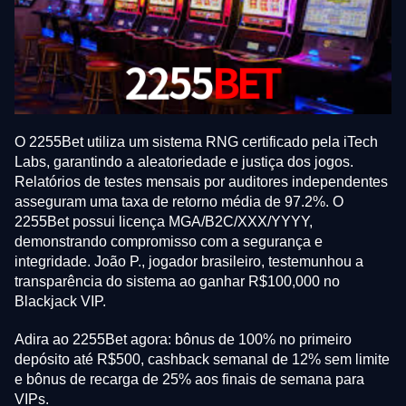
O 2255Bet utiliza um sistema RNG certificado pela iTech
Labs, garantindo a aleatoriedade e justiça dos jogos.
Relatórios de testes mensais por auditores independentes
asseguram uma taxa de retorno média de 97.2%. O
2255Bet possui licença MGA/B2C/XXX/YYYY,
demonstrando compromisso com a segurança e
integridade. João P., jogador brasileiro, testemunhou a
transparência do sistema ao ganhar R$100,000 no
Blackjack VIP.
Adira ao 2255Bet agora: bônus de 100% no primeiro
depósito até R$500, cashback semanal de 12% sem limite
e bônus de recarga de 25% aos finais de semana para
VIPs.