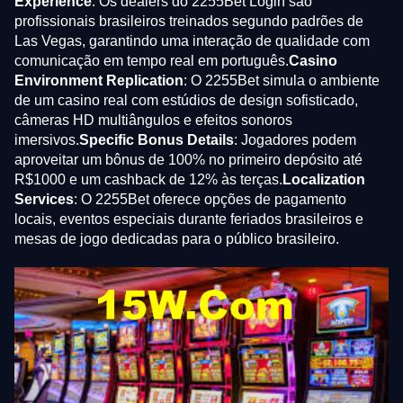
Experience
: Os dealers do 2255Bet Login são
profissionais brasileiros treinados segundo padrões de
Las Vegas, garantindo uma interação de qualidade com
comunicação em tempo real em português.
Casino
Environment Replication
: O 2255Bet simula o ambiente
de um casino real com estúdios de design sofisticado,
câmeras HD multiângulos e efeitos sonoros
imersivos.
Specific Bonus Details
: Jogadores podem
aproveitar um bônus de 100% no primeiro depósito até
R$1000 e um cashback de 12% às terças.
Localization
Services
: O 2255Bet oferece opções de pagamento
locais, eventos especiais durante feriados brasileiros e
mesas de jogo dedicadas para o público brasileiro.