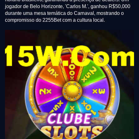
jogador de Belo Horizonte, 'Carlos M.', ganhou R$50,000
durante uma mesa temática do Carnaval, mostrando o
compromisso do 2255Bet com a cultura local.