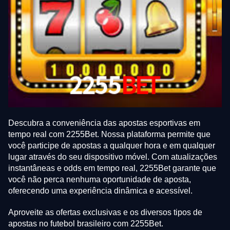
Descubra a conveniência das apostas esportivas em
tempo real com 2255Bet. Nossa plataforma permite que
você participe de apostas a qualquer hora e em qualquer
lugar através do seu dispositivo móvel. Com atualizações
instantâneas e odds em tempo real, 2255Bet garante que
você não perca nenhuma oportunidade de aposta,
oferecendo uma experiência dinâmica e acessível.
Aproveite as ofertas exclusivas e os diversos tipos de
apostas no futebol brasileiro com 2255Bet.